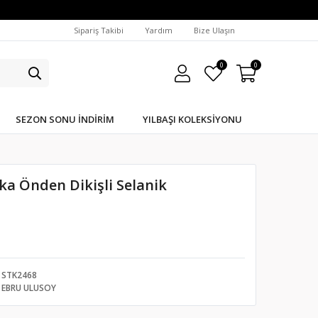
Sipariş Takibi
Yardım
Bize Ulaşın
0
0
SEZON SONU İNDIRIM
YILBAŞI KOLEKSIYONU
aka Önden Dikişli Selanik
STK2468
EBRU ULUSOY