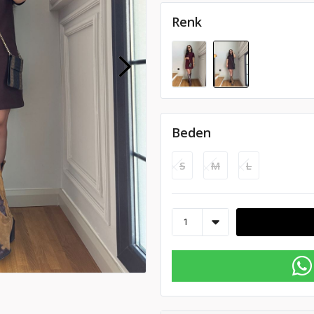
Renk
Beden
S
M
L