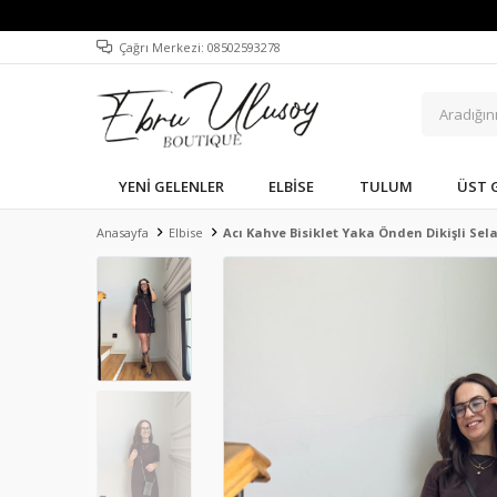
Çağrı Merkezi: 08502593278
YENI GELENLER
ELBISE
TULUM
ÜST 
Anasayfa
Elbise
Acı Kahve Bisiklet Yaka Önden Dikişli Sela