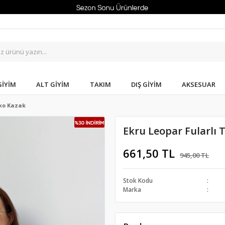
GIYIM
ALT GIYIM
TAKIM
DIŞ GIYIM
AKSESUAR
iko Kazak
Ekru Leopar Fularlı 
661,50 TL
945,00 TL
Stok Kodu
Marka