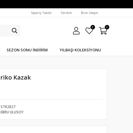
Sipariş Takibi
Yardım
Bize Ulaşın
0
0
SEZON SONU İNDIRIM
YILBAŞI KOLEKSIYONU
Triko Kazak
STK2827
EBRU ULUSOY