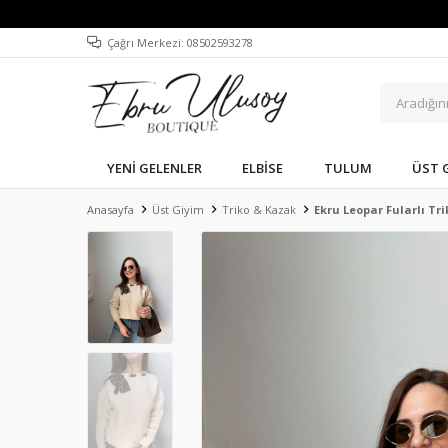
Çağrı Merkezi: 08502593278
YENI GELENLER
ELBISE
TULUM
ÜST 
Anasayfa
Üst Giyim
Triko & Kazak
Ekru Leopar Fularlı Tr