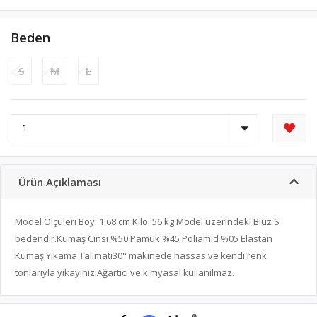
Beden
S
M
L
Ürün Açıklaması
Model Ölçüleri Boy: 1.68 cm Kilo: 56 kg Model üzerindeki Bluz S
bedendir.Kumaş Cinsi %50 Pamuk %45 Poliamid %05 Elastan
Kumaş Yıkama Talimatı30° makinede hassas ve kendi renk
tonlarıyla yıkayınız.Ağartıcı ve kimyasal kullanılmaz.