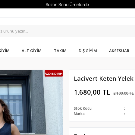
GIYIM
ALT GIYIM
TAKIM
DIŞ GIYIM
AKSESUAR
Lacivert Keten Yele
1.680,00 TL
2.100,00 TL
Stok Kodu
Marka