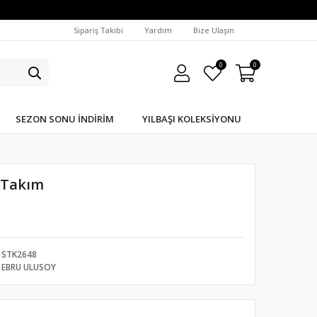
Sipariş Takibi
Yardım
Bize Ulaşın
0
0
SEZON SONU İNDIRIM
YILBAŞI KOLEKSIYONU
k Takım
STK2648
EBRU ULUSOY