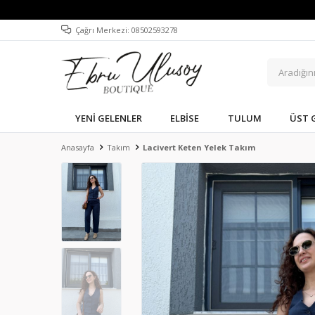
Çağrı Merkezi: 08502593278
YENI GELENLER
ELBISE
TULUM
ÜST 
Anasayfa
Takım
Lacivert Keten Yelek Takım