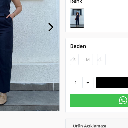
Renk
Beden
S
M
L
Ürün Açıklaması