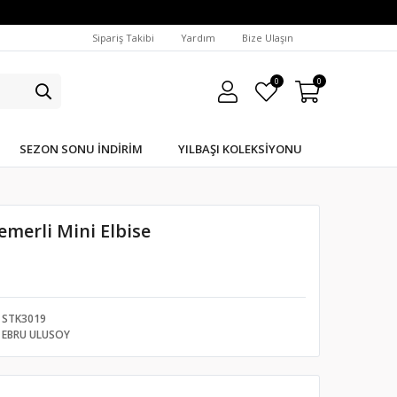
Sipariş Takibi
Yardım
Bize Ulaşın
0
0
SEZON SONU İNDIRIM
YILBAŞI KOLEKSIYONU
emerli Mini Elbise
STK3019
EBRU ULUSOY