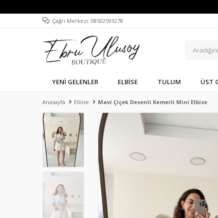
Çağrı Merkezi: 08502593278
YENI GELENLER
ELBISE
TULUM
ÜST 
Anasayfa
Elbise
Mavi Çiçek Desenli Kemerli Mini Elbise