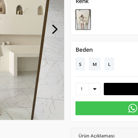
Renk
Beden
S
M
L
Ürün Açıklaması