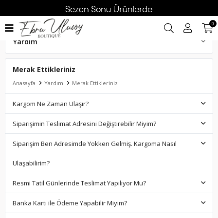
0
Yardım
Kapıda Ödeme, İade ve Değişim
Merak Ettikleriniz
Merak Ettikleriniz
Anasayfa
Yardım
Merak Ettikleriniz
Kargom Ne Zaman Ulaşır?
Siparişimin Teslimat Adresini Değiştirebilir Miyim?
Siparişim Ben Adresimde Yokken Gelmiş. Kargoma Nasıl
Ulaşabilirim?
Resmi Tatil Günlerinde Teslimat Yapılıyor Mu?
Banka Kartı ile Ödeme Yapabilir Miyim?