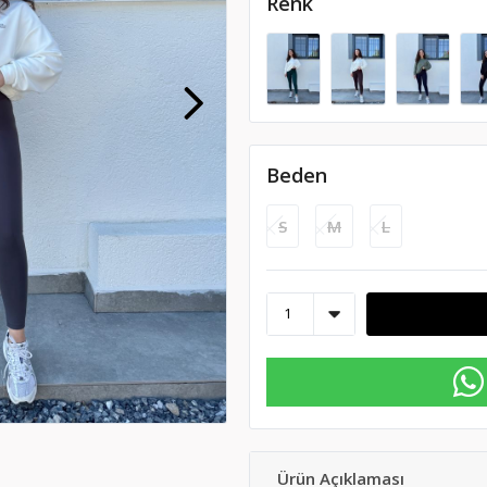
Renk
Beden
S
M
L
Ürün Açıklaması