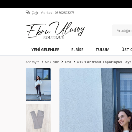
Çağrı Merkezi: 08502593278
YENI GELENLER
ELBISE
TULUM
ÜST 
Anasayfa
Alt Giyim
Tayt
OYSH Antrasit Toparlayıcı Tayt