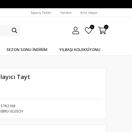
Sipariş Takibi
Yardım
Bize Ulaşın
0
0
SEZON SONU İNDIRIM
YILBAŞI KOLEKSIYONU
layıcı Tayt
STK2168
EBRU ULUSOY