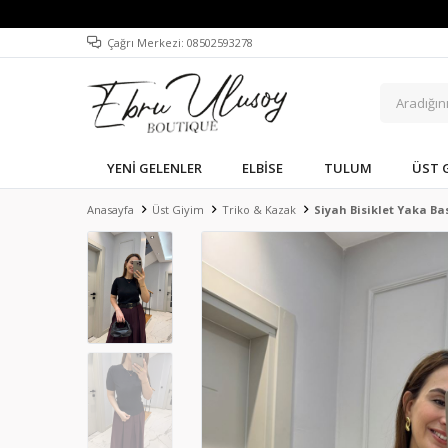
Çağrı Merkezi: 08502593278
YENI GELENLER
ELBISE
TULUM
ÜST 
Anasayfa
Üst Giyim
Triko & Kazak
Siyah Bisiklet Yaka Ba