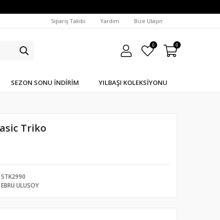
Sipariş Takibi
Yardım
Bize Ulaşın
0
0
SEZON SONU İNDIRIM
YILBAŞI KOLEKSIYONU
asic Triko
STK2990
EBRU ULUSOY