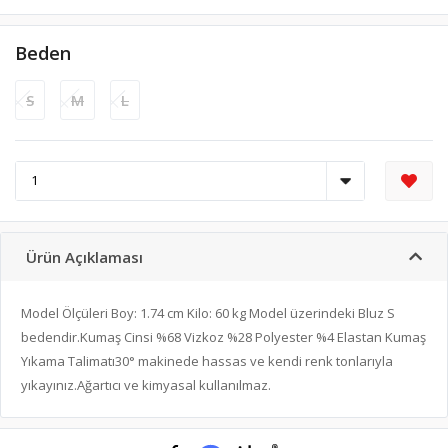
Beden
S
M
L
Ürün Açıklaması
Model Ölçüleri Boy: 1.74 cm Kilo: 60 kg Model üzerindeki Bluz S
bedendir.Kumaş Cinsi %68 Vizkoz %28 Polyester %4 Elastan Kumaş
Yıkama Talimatı30° makinede hassas ve kendi renk tonlarıyla
yıkayınız.Ağartıcı ve kimyasal kullanılmaz.