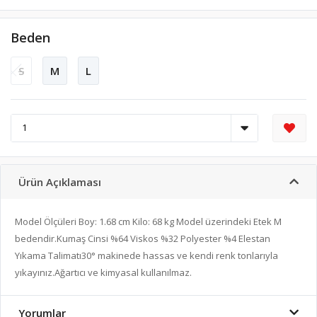
Beden
S
M
L
Ürün Açıklaması
Model Ölçüleri Boy: 1.68 cm Kilo: 68 kg Model üzerindeki Etek M
bedendir.Kumaş Cinsi %64 Viskos %32 Polyester %4 Elestan
Yıkama Talimatı30° makinede hassas ve kendi renk tonlarıyla
yıkayınız.Ağartıcı ve kimyasal kullanılmaz.
Yorumlar