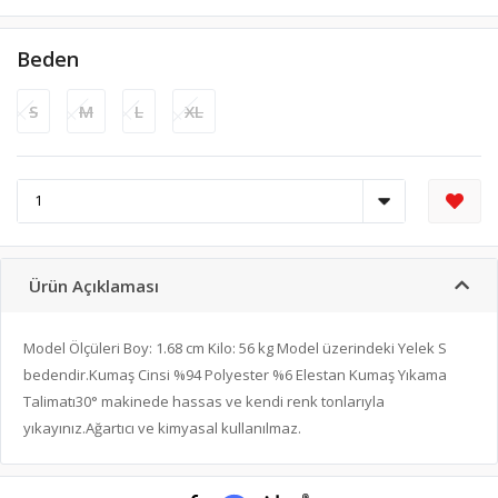
Beden
S
M
L
XL
Ürün Açıklaması
Model Ölçüleri Boy: 1.68 cm Kilo: 56 kg Model üzerindeki Yelek S
bedendir.Kumaş Cinsi %94 Polyester %6 Elestan Kumaş Yıkama
Talimatı30° makinede hassas ve kendi renk tonlarıyla
yıkayınız.Ağartıcı ve kimyasal kullanılmaz.