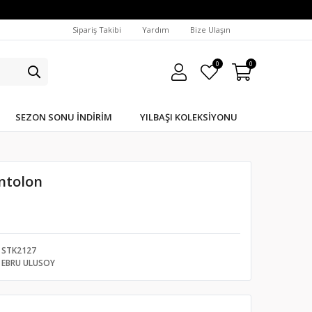
Sipariş Takibi
Yardım
Bize Ulaşın
0
0
SEZON SONU İNDIRIM
YILBAŞI KOLEKSIYONU
antolon
STK2127
EBRU ULUSOY