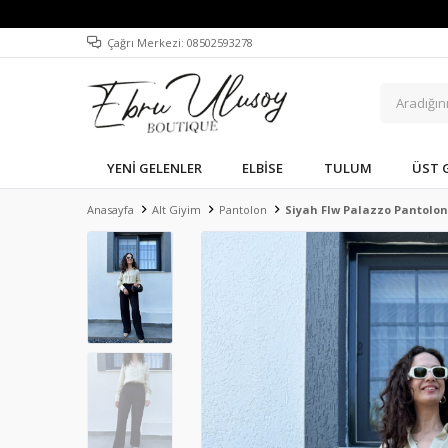
Çağrı Merkezi: 08502593278
YENI GELENLER
ELBISE
TULUM
ÜST 
Anasayfa
Alt Giyim
Pantolon
Siyah Flw Palazzo Pantolon