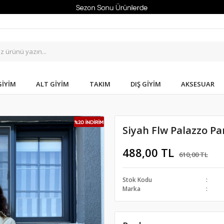
GIYIM
ALT GIYIM
TAKIM
DIŞ GIYIM
AKSESUAR
Siyah Flw Palazzo P
488,00 TL
610,00 TL
Stok Kodu
Marka