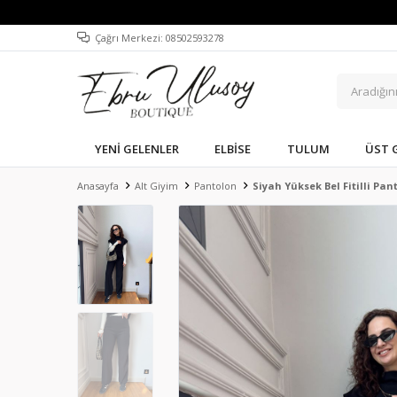
Çağrı Merkezi: 08502593278
YENI GELENLER
ELBISE
TULUM
ÜST 
Anasayfa
Alt Giyim
Pantolon
Siyah Yüksek Bel Fitilli Pan