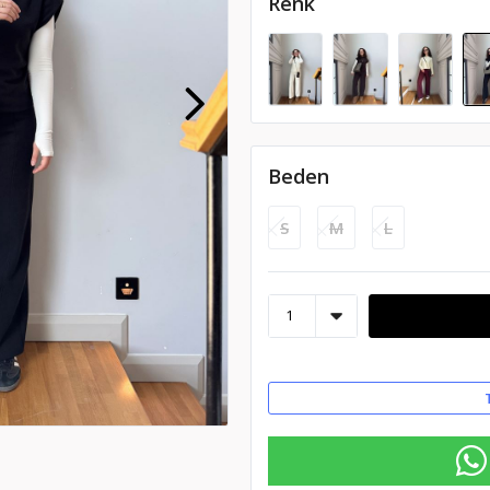
Renk
Beden
S
M
L