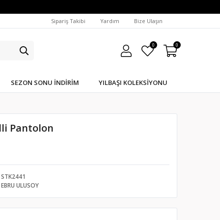
Sipariş Takibi
Yardım
Bize Ulaşın
0
0
SEZON SONU İNDIRIM
YILBAŞI KOLEKSIYONU
lli Pantolon
STK2441
EBRU ULUSOY