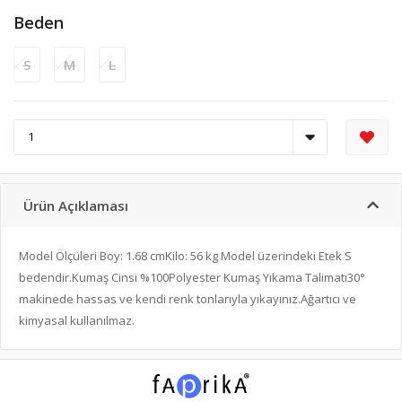
Beden
S
M
L
Ürün Açıklaması
Model Ölçüleri Boy: 1.68 cmKilo: 56 kg Model üzerindeki Etek S
bedendir.Kumaş Cinsi %100Polyester Kumaş Yıkama Talimatı30°
makinede hassas ve kendi renk tonlarıyla yıkayınız.Ağartıcı ve
kimyasal kullanılmaz.