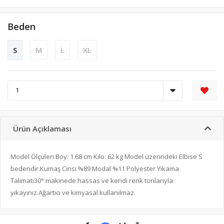
Beden
S
M
L
XL
Ürün Açıklaması
Model Ölçüleri Boy: 1.68 cm Kilo: 62 kg Model üzerindeki Elbise S
bedendir.Kumaş Cinsi %89 Modal %11 Polyester Yıkama
Talimatı30° makinede hassas ve kendi renk tonlarıyla
yıkayınız.Ağartıcı ve kimyasal kullanılmaz.