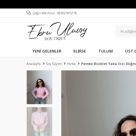
Çağrı Merkezi: 08502593278
YENI GELENLER
ELBISE
TULUM
ÜST 
Anasayfa
Dış Giyim
Hırka
Pembe Bisiklet Yaka İnci Düğm