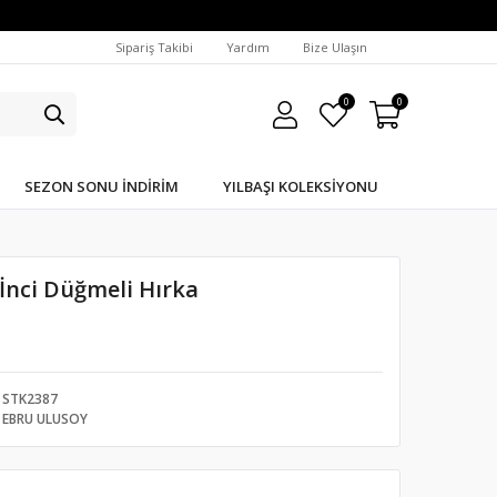
Sipariş Takibi
Yardım
Bize Ulaşın
0
0
SEZON SONU İNDIRIM
YILBAŞI KOLEKSIYONU
İnci Düğmeli Hırka
STK2387
EBRU ULUSOY